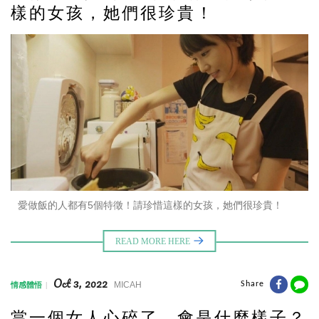
樣的女孩，她們很珍貴！
愛做飯的人都有5個特徵！請珍惜這樣的女孩，她們很珍貴！
Oct 3, 2022
MICAH
Share
情感體悟
當一個女人心碎了，會是什麼樣子？