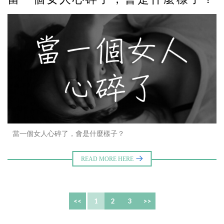
當一個女人心碎了，會是什麼樣子？