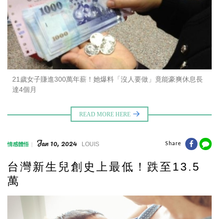
21歲女子賺進300萬年薪！她爆料「沒人要做」竟能豪爽休息長
達4個月
Jan 10, 2024
LOUIS
Share
情感體悟
台灣新生兒創史上最低！跌至13.5
萬