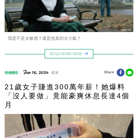
我是不是太敏感？還是他真的太小氣？
Jan 16, 2024
蝦米
Share
情感體悟
21歲女子賺進300萬年薪！她爆料
「沒人要做」竟能豪爽休息長達4個
月