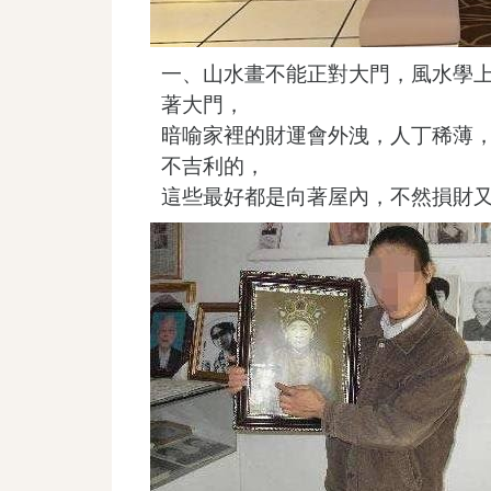
一、山水畫不能正對大門，風水學
著大門，
暗喻家裡的財運會外洩，人丁稀薄
不吉利的，
這些最好都是向著屋內，不然損財