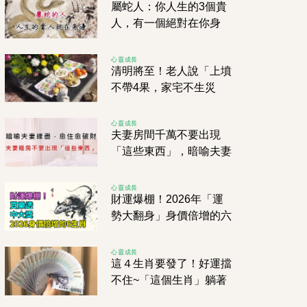
屬蛇人：你人生的3個貴
人，有一個絕對在你身
邊！家裡有屬蛇的請注
意！
心靈成長
清明將至！老人說「上墳
不帶4果，家宅不生災
禍」四果指哪4個，不要
帶錯了
心靈成長
夫妻房間千萬不要出現
「這些東西」，暗喻夫妻
緣盡，愈住愈破財
心靈成長
財運爆棚！2026年「運
勢大翻身」身價倍增的六
個生肖
心靈成長
這４生肖要發了！好運擋
不住~「這個生肖」躺著
就有錢拿！