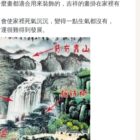
什麼畫都適合用來裝飾的，吉祥的畫掛在家裡有
，會使家裡死氣沉沉，變得一點生氣都沒有，
財運很難得到發展。