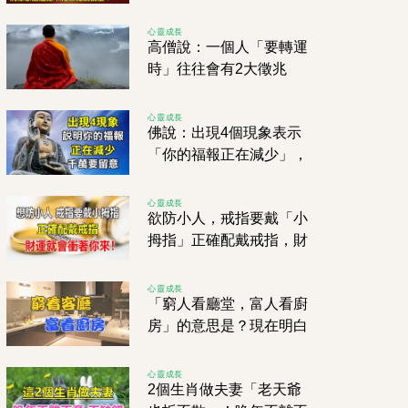
主！
心靈成長
高僧說：一個人「要轉運
時」往往會有2大徵兆
「哪怕有一個」也要恭喜
你了
心靈成長
佛說：出現4個現象表示
「你的福報正在減少」，
千萬要留意！
心靈成長
欲防小人，戒指要戴「小
拇指」正確配戴戒指，財
運就會衝著你來！
心靈成長
「窮人看廳堂，富人看廚
房」的意思是？現在明白
還不算晚
心靈成長
2個生肖做夫妻「老天爺