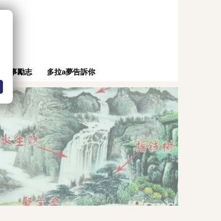
。
時事勵志
多拉a夢告訴你