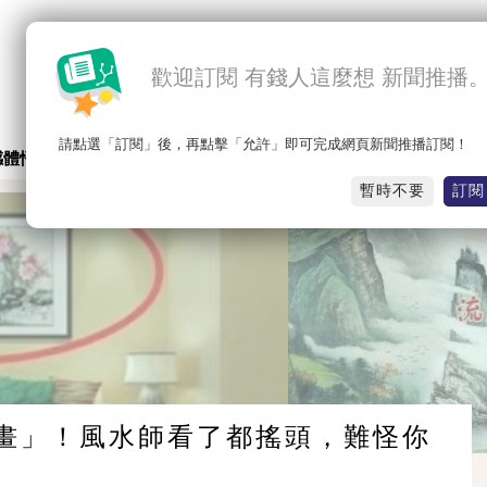
歡迎訂閱 有錢人這麼想 新聞推播
請點選「訂閱」後，再點擊「允許」即可完成網頁新聞推播訂閱！
感體悟
職場能量
心靈成長
小新的話
小丸子說心情
暫時不要
訂閱
畫」！風水師看了都搖頭，難怪你