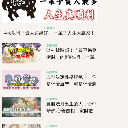
心靈成長
4大生肖「貴人運超好」 一輩子人生大贏家！
心靈成長
財神爺關照！「最容易發
橫財」的5個生肖，一輩
子衣食無憂
心靈成長
血型決定性格脾氣！「你
是什麼血型」就是什麼脾
氣，B型是「容易亂花的
人」
心靈成長
農曆幾月出生的人，命中
帶佛 心善吉相，家財數
不清！
心靈成長