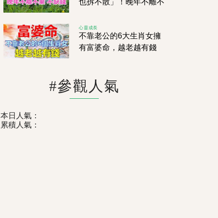
也拆不散」！晚年不離不
棄不缺錢，註定白頭偕
老！
心靈成長
不靠老公的6大生肖女擁
有富婆命，越老越有錢
#參觀人氣
本日人氣：
累積人氣：