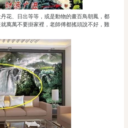
牡丹花、日出等等，或是動物的畫百鳥朝鳳，都
畫就萬萬不要掛家裡，老師傅都搖頭說不好，難