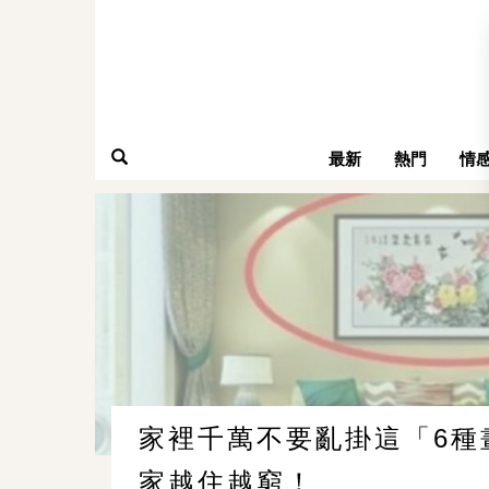
最新
熱門
情
家裡千萬不要亂掛這「6種
家越住越窮！