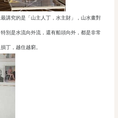
上最講究的是「山主人丁，水主財」，山水畫對
，特別是水流向外流，還有船頭向外，都是非常
又損丁，越住越窮。