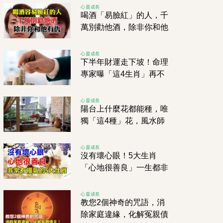
心靈成長
喝酒「易臉紅」的人，千
萬別勸他酒，除非你和他
有仇！
心靈成長
下半年財運走下坡！命理
專家曝「這4生肖」再不
存錢恐會出事！
心靈成長
陽台上什麼花都能種，唯
獨「這4種」花，風水師
一看就說不行！
心靈成長
沒有壞心眼！5大生肖
「心地很善良」一生都非
常有福氣！
心靈成長
教您2個神奇的咒語，消
除家庭違緣，化解冤親債