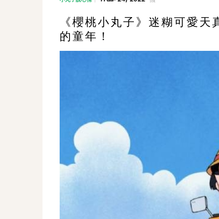
《櫻桃小丸子》迷糊可愛天
的童年！