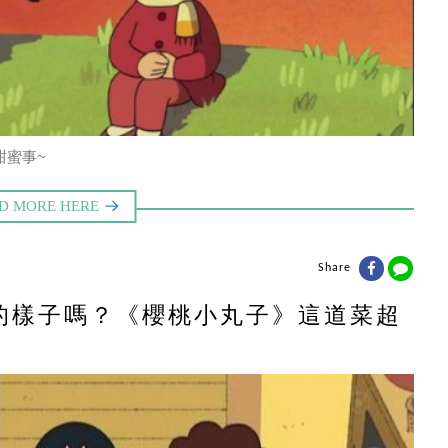
甜蜜事~
Share
的樣子嗎？《櫻桃小丸子》這道菜超