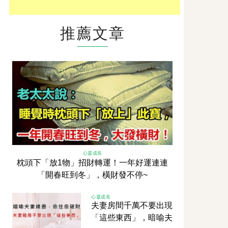
推薦文章
心靈成長
枕頭下「放1物」招財轉運！一年好運連連
「開春旺到冬」，橫財發不停~
心靈成長
夫妻房間千萬不要出現
「這些東西」，暗喻夫