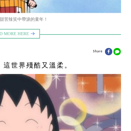
甜苦辣笑中帶淚的童年！
Share
，這世界殘酷又溫柔。