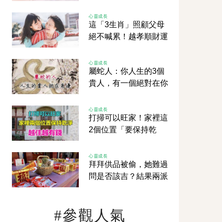
妻緣盡，愈住愈破財
心靈成長
這「3生肖」照顧父母
絕不喊累！越孝順財運
越旺！
心靈成長
屬蛇人：你人生的3個
貴人，有一個絕對在你
身邊！家裡有屬蛇的請
注意！
心靈成長
打掃可以旺家！家裡這
2個位置「要保持乾
淨」 保證你聚財不漏
財、越住越有錢！
心靈成長
拜拜供品被偷，她難過
問是否該吉？結果兩派
網友戰翻天！
#參觀人氣