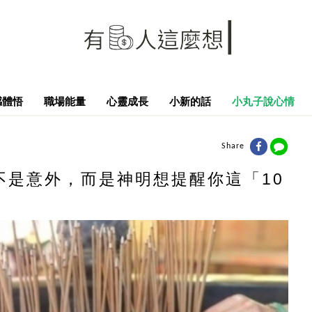
感體悟
職場能量
心靈成長
小新的話
小丸子說心情
Share
不是意外，而是神明想提醒你這「10