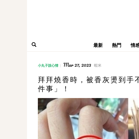
最新
熱門
情
Mar 27, 2023
蝦米
小丸子說心情
拜拜燒香時，被香灰燙到手
件事」！