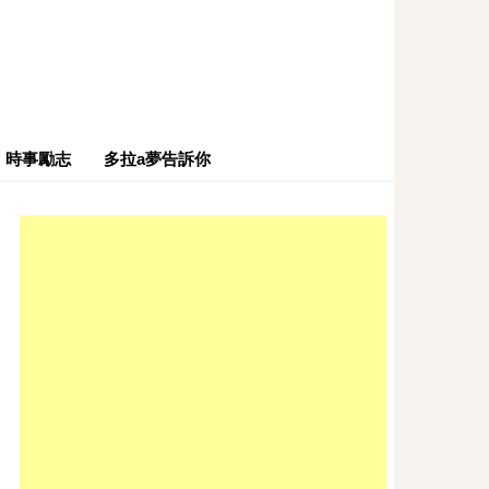
時事勵志
多拉a夢告訴你