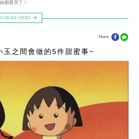
絲都看哭了！
Share
小玉之間會做的5件甜蜜事~