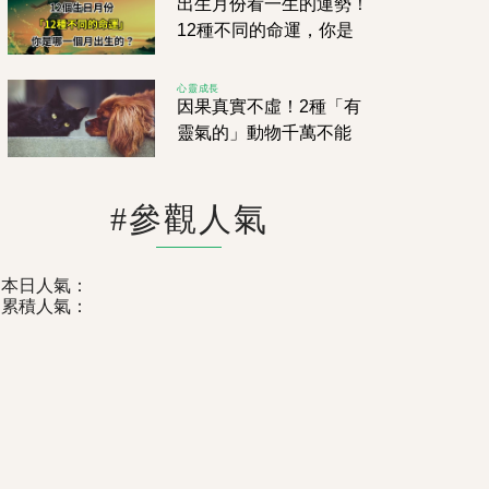
出生月份看一生的運勢！
12種不同的命運，你是
哪一個月出生的？
心靈成長
因果真實不虛！2種「有
靈氣的」動物千萬不能
傷！「果報很明顯」是我
們吃不消的
#參觀人氣
本日人氣：
累積人氣：