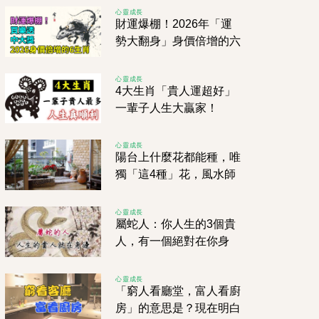
心靈成長
財運爆棚！2026年「運
勢大翻身」身價倍增的六
個生肖
心靈成長
4大生肖「貴人運超好」
一輩子人生大贏家！
心靈成長
陽台上什麼花都能種，唯
獨「這4種」花，風水師
一看就說不行！
心靈成長
屬蛇人：你人生的3個貴
人，有一個絕對在你身
邊！家裡有屬蛇的請注
意！
心靈成長
「窮人看廳堂，富人看廚
房」的意思是？現在明白