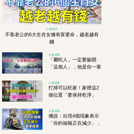
心靈成長
不靠老公的6大生肖女擁有富婆命，越老越有
錢
心靈成長
「屬蛇人」一定要躲開
「這個人」，他是你一輩
子的剋星！
心靈成長
打掃可以旺家！家裡這2
個位置「要保持乾淨」
保證你聚財不漏財、越住
越有錢！
心靈成長
佛說：出現4個現象表示
「你的福報正在減少」，
千萬要留意！