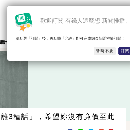
歡迎訂閱 有錢人這麼想 新聞推播
請點選「訂閱」後，再點擊「允許」即可完成網頁新聞推播訂閱！
感體悟
職場能量
心靈成長
小新的話
小丸子說心情
暫時不要
訂閱
離3種話」，希望妳沒有廉價至此