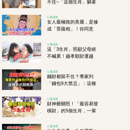
不住~「這個生肖」躺著
就有錢拿！
心靈成長
女人最極致的美麗，是修
成「菩薩相」！你同意
嗎？
心靈成長
這「3生肖」照顧父母絕
不喊累！越孝順財運越
旺！
心靈成長
錢財都留不住？專家列
「錢包9大禁忌」：這種
款式別再用！
心靈成長
財神爺關照！「最容易發
橫財」的5個生肖，一輩
子衣食無憂
心靈成長