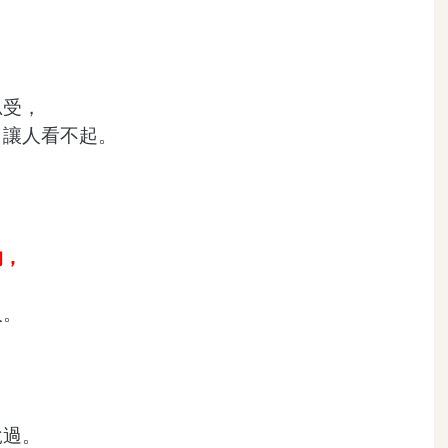
忍受，
，讓人看不起。
，
。
的，
人。
，
說過。