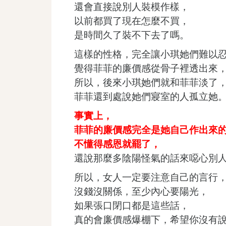
還會直接說別人裝模作樣，
以前都買了現在怎麼不買，
是時間久了裝不下去了嗎。
這樣的性格，完全讓小琪她們難以
覺得菲菲的廉價感從骨子裡透出來
所以，後來小琪她們就和菲菲淡了
菲菲還到處說她們寢室的人孤立她
事實上，
菲菲的廉價感完全是她自己作出來
不懂得感恩就罷了，
還說那麼多陰陽怪氣的話來噁心別
所以，女人一定要注意自己的言行
沒錢沒關係，至少內心要陽光，
如果張口閉口都是這些話，
真的會廉價感爆棚下，希望你沒有