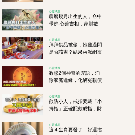
還不算晚
心靈成長
農曆幾月出生的人，命中
帶佛 心善吉相，家財數
不清！
心靈成長
拜拜供品被偷，她難過問
是否該吉？結果兩派網友
戰翻天！
心靈成長
教您2個神奇的咒語，消
除家庭違緣，化解冤親債
主！
心靈成長
欲防小人，戒指要戴「小
拇指」正確配戴戒指，財
運就會衝著你來！
心靈成長
這４生肖要發了！好運擋