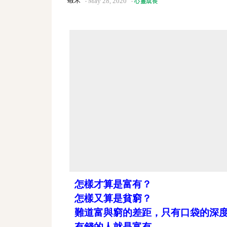
蝦米
May 28, 2020
心靈成長
怎樣才算是富有？
怎樣又算是貧窮？
難道富與窮的差距，只有口袋的深
有錢的人就是富有，