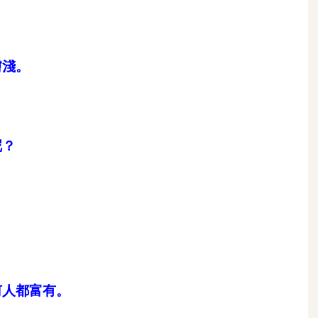
膚淺。
呢？
，
何人都富有。