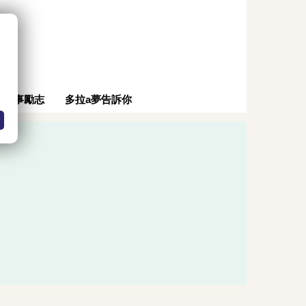
。
時事勵志
多拉a夢告訴你