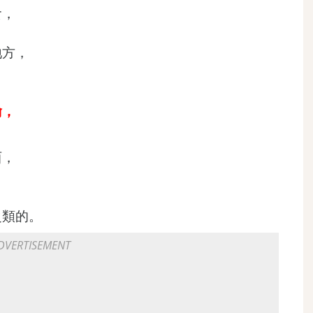
食，
地方，
喻，
西，
之類的。