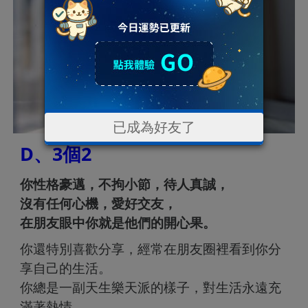
已成為好友了
D、3個2
你性格豪邁，不拘小節，待人真誠，
沒有任何心機，愛好交友，
在朋友眼中你就是他們的開心果。
你還特別喜歡分享，經常在朋友圈裡看到你分
享自己的生活。
你總是一副天生樂天派的樣子，對生活永遠充
滿著熱情。