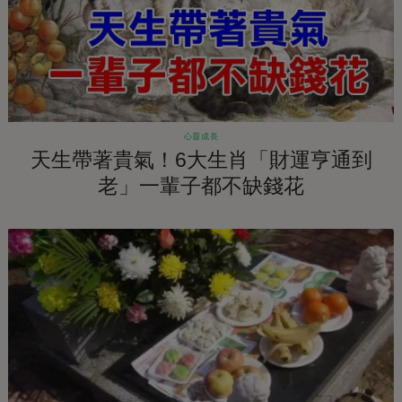
心靈成長
天生帶著貴氣！6大生肖「財運亨通到
老」一輩子都不缺錢花