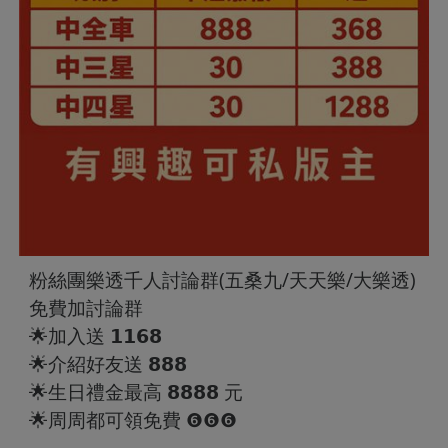
粉絲團樂透千人討論群(五桑九/天天樂/大樂透)
免費加討論群
🌟加入送 𝟭𝟭𝟲𝟴
🌟介紹好友送 𝟴𝟴𝟴
🌟生日禮金最高 𝟴𝟴𝟴𝟴 元
🌟周周都可領免費 ❻❻❻