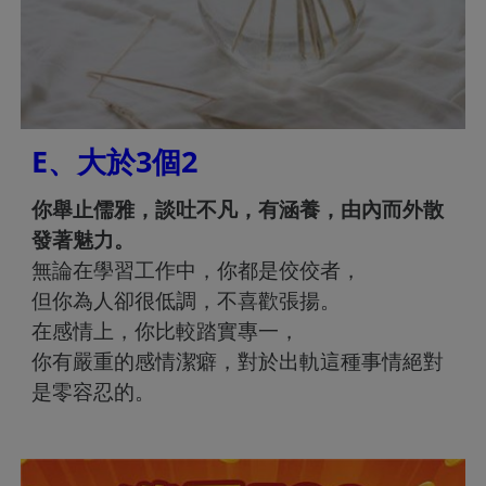
E、大於3個2
你舉止儒雅，談吐不凡，有涵養，由內而外散
發著魅力。
無論在學習工作中，你都是佼佼者，
但你為人卻很低調，不喜歡張揚。
在感情上，你比較踏實專一，
你有嚴重的感情潔癖，對於出軌這種事情絕對
是零容忍的。