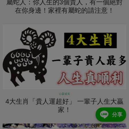
屬蛇人：你人生的3個貴人，有一個絕對
在你身邊！家裡有屬蛇的請注意！
心靈成長
4大生肖「貴人運超好」 一輩子人生大贏
家！
分享