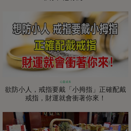
心靈成長
欲防小人，戒指要戴「小拇指」正確配戴
戒指，財運就會衝著你來！