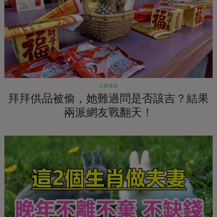
心靈成長
拜拜供品被偷，她難過問是否該吉？結果
兩派網友戰翻天！