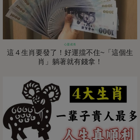
心靈成長
這４生肖要發了！好運擋不住~「這個生
肖」躺著就有錢拿！