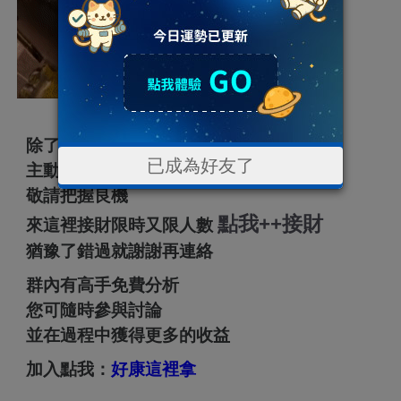
除了被動獲得財運加持外
已成為好友了
主動出擊好運機會才會來
敬請把握良機
點我++接財
來這裡接財限時又限人數
猶豫了錯過就謝謝再連絡
群內有高手免費分析
您可隨時參與討論
並在過程中獲得更多的收益
加入點我：
好康這裡拿