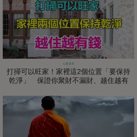
心靈成長
打掃可以旺家！家裡這2個位置「要保持
乾淨」 保證你聚財不漏財、越住越有
錢！