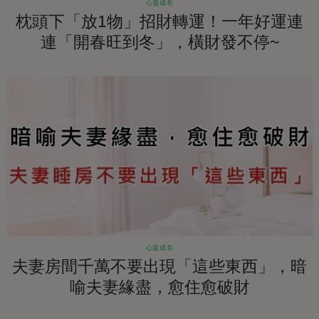
心靈成長
枕頭下「放1物」招財轉運！一年好運連
連「開春旺到冬」，橫財發不停~
心靈成長
夫妻房間千萬不要出現「這些東西」，暗
喻夫妻緣盡，愈住愈破財