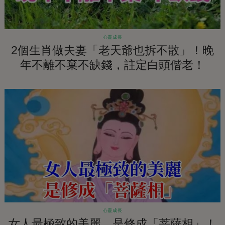
心靈成長
2個生肖做夫妻「老天爺也拆不散」！晚
年不離不棄不缺錢，註定白頭偕老！
心靈成長
女人最極致的美麗，是修成「菩薩相」！