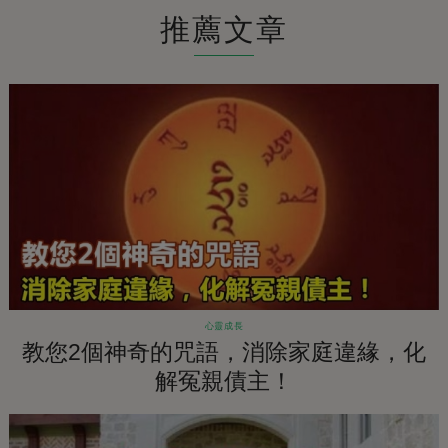
推薦文章
心靈成長
教您2個神奇的咒語，消除家庭違緣，化
解冤親債主！