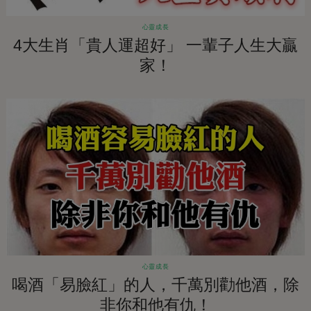
心靈成長
4大生肖「貴人運超好」 一輩子人生大贏
家！
心靈成長
喝酒「易臉紅」的人，千萬別勸他酒，除
非你和他有仇！