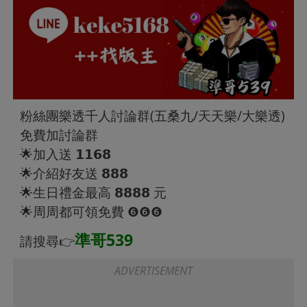
粉絲團樂透千人討論群(五桑九/天天樂/大樂透)
免費加討論群
🌟加入送 𝟭𝟭𝟲𝟴
🌟介紹好友送 𝟴𝟴𝟴
🌟生日禮金最高 𝟴𝟴𝟴𝟴 元
🌟周周都可領免費 ❻❻❻
準哥539
請搜尋👉