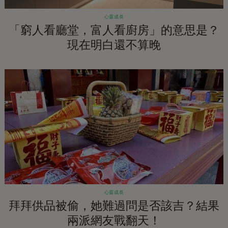
心靈成長
「窮人看廳堂，富人看廚房」的意思是？
現在明白還不算晚
心靈成長
拜拜供品被偷，她難過問是否該吉？結果
兩派網友戰翻天！