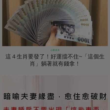
心靈成長
這４生肖要發了！好運擋不住~「這個生
肖」躺著就有錢拿！