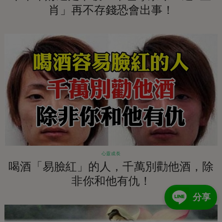
肖」再不存錢恐會出事！
心靈成長
喝酒「易臉紅」的人，千萬別勸他酒，除
非你和他有仇！
分享