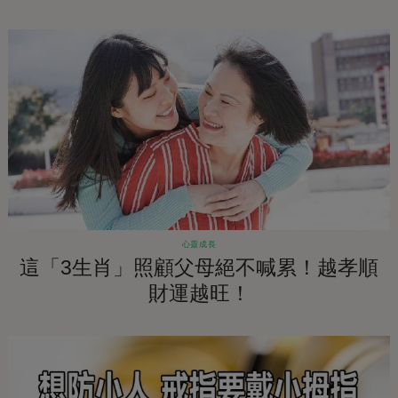
心靈成長
這「3生肖」照顧父母絕不喊累！越孝順
財運越旺！