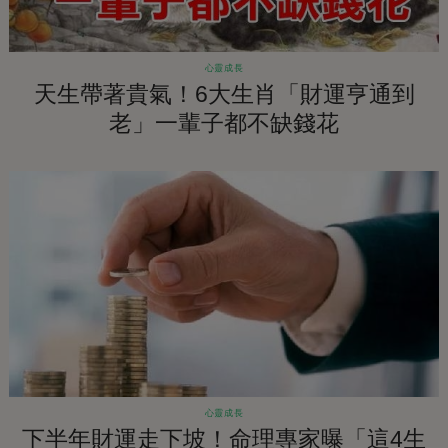
心靈成長
天生帶著貴氣！6大生肖「財運亨通到
老」一輩子都不缺錢花
心靈成長
下半年財運走下坡！命理專家曝「這4生