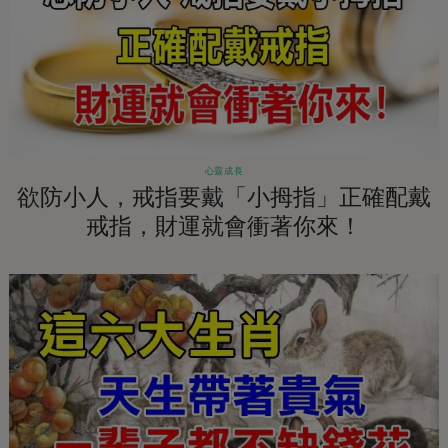
心靈成長
欲防小人，戒指要戴「小拇指」正確配戴
戒指，財運就會衝著你來！