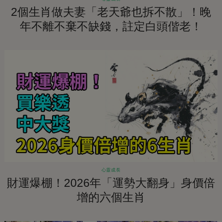
2個生肖做夫妻「老天爺也拆不散」！晚
年不離不棄不缺錢，註定白頭偕老！
心靈成長
財運爆棚！2026年「運勢大翻身」身價倍
增的六個生肖