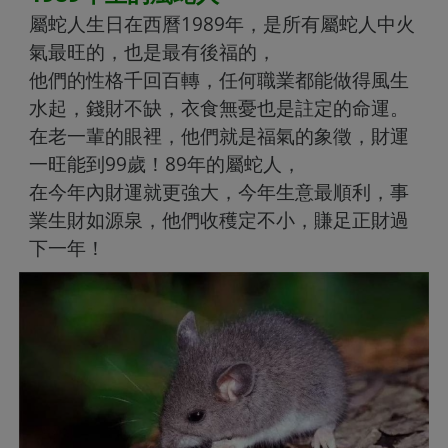
屬蛇人生日在西曆1989年，是所有屬蛇人中火
氣最旺的，也是最有後福的，
他們的性格千回百轉，任何職業都能做得風生
水起，錢財不缺，衣食無憂也是註定的命運。
在老一輩的眼裡，他們就是福氣的象徵，財運
一旺能到99歲！89年的屬蛇人，
在今年內財運就更強大，今年生意最順利，事
業生財如源泉，他們收穫定不小，賺足正財過
下一年！